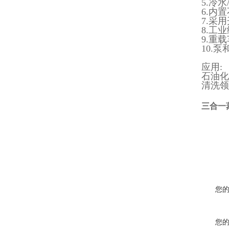
5.冷
6.内
7.采
8.工
9.重
10.
应用:
石油化
清洗领
三合一
您
您