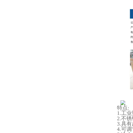
特点:
1.工
2.不
3.具
4.可