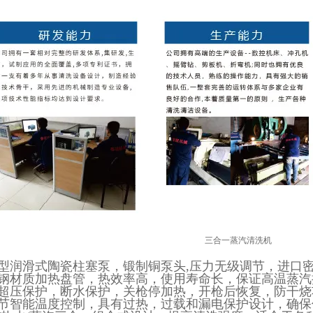
业型润滑式陶瓷柱塞泵，锻制铜泵头,压力无级调节，进口
锈钢材质加热盘管，热效率高，使用寿命长，保证高温蒸
有超压保护，断水保护，关枪停加热，开枪后恢复，防干
调节智能温度控制，具有过热，过载和漏电保护设计，确