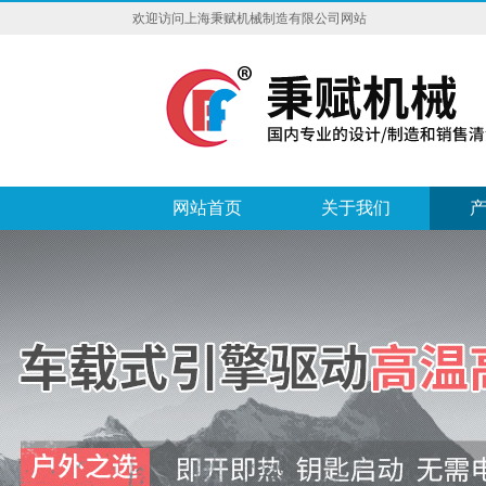
欢迎访问上海秉赋机械制造有限公司网站
网站首页
关于我们