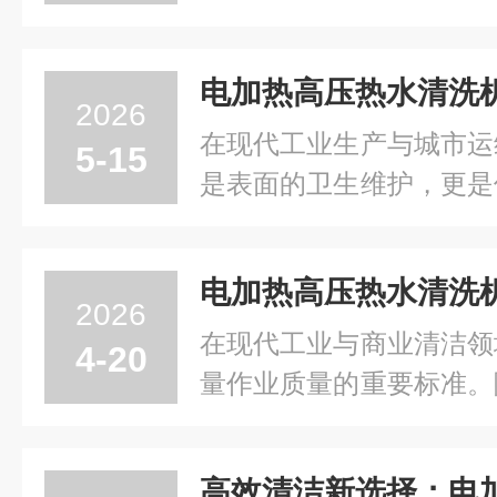
随着经济的发展和科技的
不再仅仅是用人工方法用
已经使用上了道路便携式
2026
门的道路便携式高压清...
在现代工业生产与城市运
5-15
是表面的卫生维护，更是
效率、确保环境安全的重
日益严格与能源结构的持
清洗设备正逐步向更清洁
2026
型。电加热高压热水清...
在现代工业与商业清洁领
4-20
量作业质量的重要标准。
冷水清洗已难以满足对顽
除需求。电加热高压热水