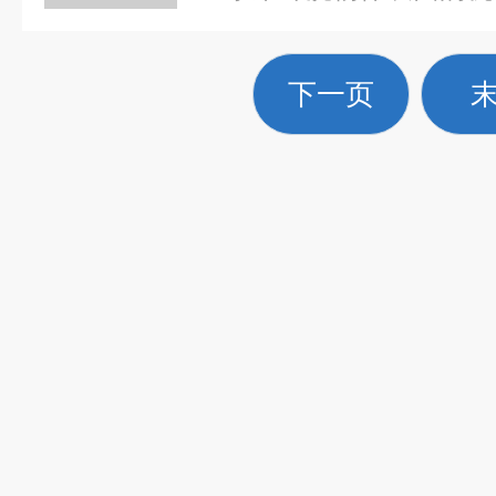
走，达到清洗物体表面的
柱清理污垢，所以高压清洗
下一页
环保的清洁方式。高压清
机、热水高压清洗...