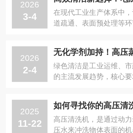
高温、高压双重作用，成
2026
医疗环境、厨房清洁等...
在现代工业生产体系中，
3-4
道疏通、表面预处理等环
产品质量与安全生产。传
冷水高压清洗等方式，存
染环境、成本较高等问题
2026
以高温热水+高压射流...
绿色清洁是工业运维、市
2-4
的主流发展趋势，核心要
时，杜绝化学药剂带来的
压蒸汽清洗机依托高温高
如何寻找你的高压清
添加任何化学清洁剂，即
2025
的高效清除，兼顾清洁...
高压清洗机，是通过动力
11-22
压水来冲洗物体表面的机