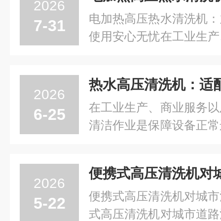
2026
电加热高压热水清洗机：
7-31
使用安心无忧在工业生产
运维等诸多场景中，顽固
物污垢长期附着在设备壳
表面，普通冷水高压清洗
2026
清洗机因尾气排放、易...
在工业生产、商业服务以
6-25
清洁作业是保障设备正常
足卫生标准的基础工作
洗、化学药剂清洗等方式
便携式高压清洗机对
污渍处理不全、耗材消耗
2026
机依托水压与水温的双重..
便携式高压清洗机对城市
5-22
式高压清洗机对城市道路