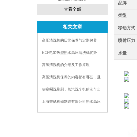
品牌
查看全部
类型
相关文章
移动方式
高压清洗机的日常保养与定期保养
喷射压力
HCF电加热型热水高压清洗机优势
水量
高压清洗机的介绍及工作原理
高压清洗机保养的内容都有哪些，且
听我们细细道来
嘻唰唰洗刷刷，蒸汽洗车机的洗车步
骤赶紧掌握了好使用哦
上海秉赋机械制造有限公司热水高压
清洗设备的主要特点