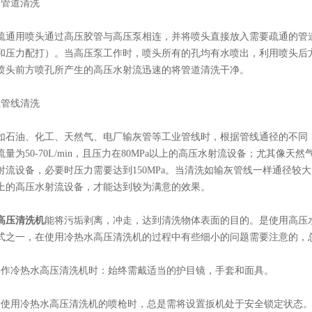
管道清洗
用喷头通过高压胶管与高压泵相连，并将喷头直接放入需要疏通的管道中
和压力配打）。当高压泵工作时，喷头所有的孔均有水喷出，利用喷头后
喷头前方喷孔所产生的高压水射流迅速的将管道清洗干净。
管线清洗
油、化工、天然气、电厂输灰管等工业管线时，根据管线通径的不同，
量为50-70L/min，且压力在80MPa以上的高压水射流设备；尤其像天
射流设备，必要时压力需要达到150MPa。当清洗如输灰管线一样通径较大
in以上的高压水射流设备，才能达到较为满意的效果。
高压清洗机
能将污垢剥离，冲走，达到清洗物体表面的目的。是使用高压水
式之一，在使用冷热水高压清洗机的过程中有些细小的问题需要注意的，
冷热水高压清洗机时：始终需戴适当的护目镜，手套和面具。
用冷热水高压清洗机的喷枪时，总是需将设置扳机处于安全锁定状态