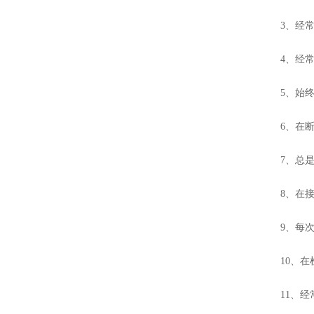
3、经常要
4、经常检
5、始终让
6、在断开
7、总是尽
8、在接通
9、每次使
10、在检
11、经常