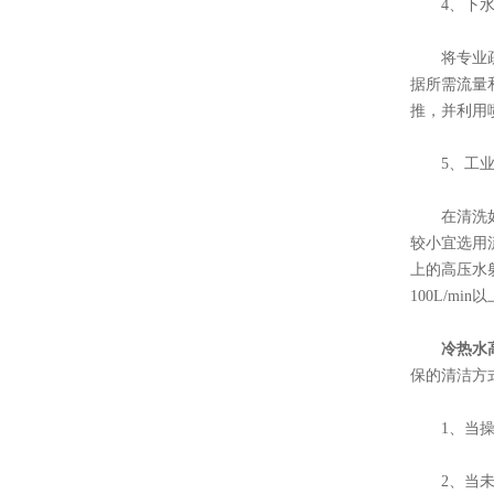
4、下水
将专业疏通
据所需流量
推，并利用
5、工业
在清洗如石
较小宜选用流
上的高压水
100L/m
冷热水
保的清洁方
1、当操作
2、当未使