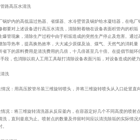
管路高压水清洗
炉内的高低温过热器、省煤器、水冷壁管及锅炉给水凝结器，在电厂锅
修都要对上述设备进行高压水清洗，清除附着物在设备表面积管内的积垢
生爆管现象，清除生产过程中由于积垢造成的突然生产停止及危害。通过
增加导热率，提高换热效率，大大减少原煤及油、煤气、天然气的消耗量
所省下的原料费用是清洗费用的几倍，十几倍甚至几十倍。在提倡节能环
*手段，也消除以前人工用工具敲打清除设备表面污垢，对设备造成的硬
清洗
况：用高压胶管吊装三维旋转喷头，并将三维旋转喷头从入口处竖直向
况：将三维旋转清洗器从反应釜内，在容器定好几个不同高度的喷射点
清洗，直到釜底为止。喷射点的数量及停留时间应以清洗除垢的实际情况
时。