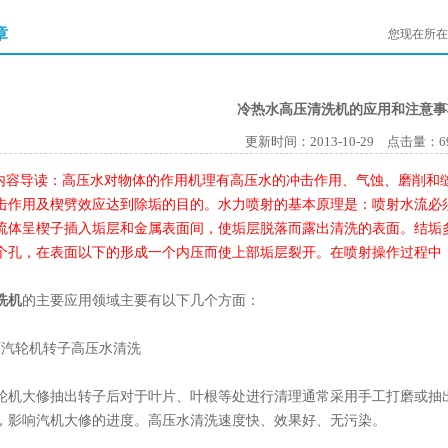
章
您现在所在
冷热水高压清洗机的应用和注意事
更新时间：2013-10-29 点击量：
6
han内容导读：高压水对物体的作用机理有高压水的冲击作用、气蚀、磨削
击作用及楔劈效应达到除垢的目的。水力喷射的基本原理是：喷射水流必
流体呈楔子插入垢层和金属表面间，使垢层脱落而露出清洗的表面。结垢
个孔，在表面以下的形成一个内压而使上部垢层裂开。在喷射操作过程中
洗机
的主要应用领域主要有以下几个方面：
汽轮机转子高压水清洗
大修抽出转子后对于叶片、叶根等处进行清理通常采用手工打磨或抽出
，影响汽机大修的进度。高压水清洗速度快、效果好、无污染。