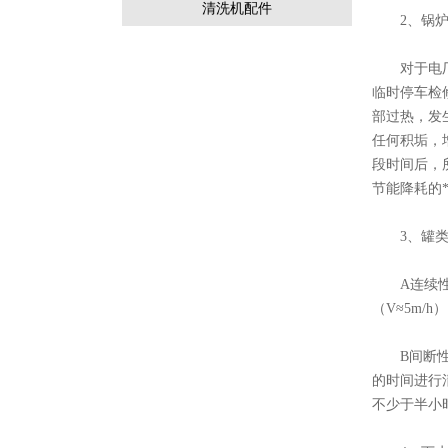
清洗机配件
2、锅炉
对于电厂锅
临时停车检
部过热，发
任何积垢，
段时间后，
节能降耗的
3、罐类
A连续性情
（V≈5m/h）
B间断性情
的时间进行
不少于半小