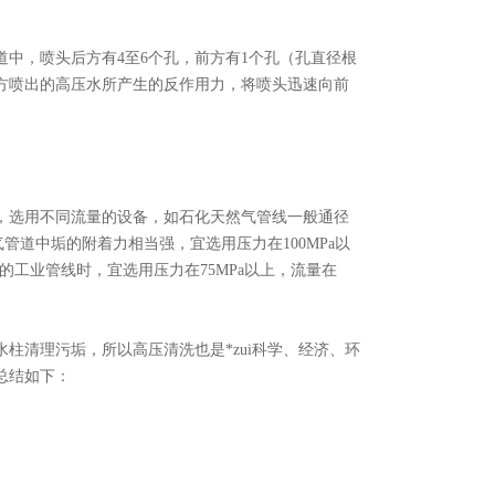
，喷头后方有4至6个孔，前方有1个孔（孔直径根
方喷出的高压水所产生的反作用力，将喷头迅速向前
选用不同流量的设备，如石化天然气管线一般通径
然气管道中垢的附着力相当强，宜选用压力在100MPa以
的工业管线时，宜选用压力在75MPa以上，流量在
柱清理污垢，所以高压清洗也是*zui科学、经济、环
总结如下：
。