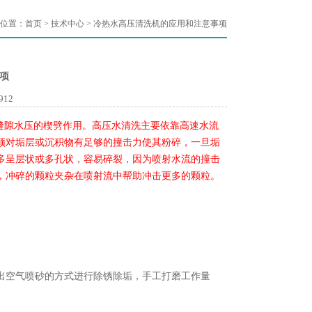
位置：
首页
>
技术中心
> 冷热水高压清洗机的应用和注意事项
项
912
和缝隙水压的楔劈作用。高压水清洗主要依靠高速水流
须对垢层或沉积物有足够的撞击力使其粉碎，一旦垢
多呈层状或多孔状，容易碎裂，因为喷射水流的撞击
，冲碎的颗粒夹杂在喷射流中帮助冲击更多的颗粒。
空气喷砂的方式进行除锈除垢，手工打磨工作量