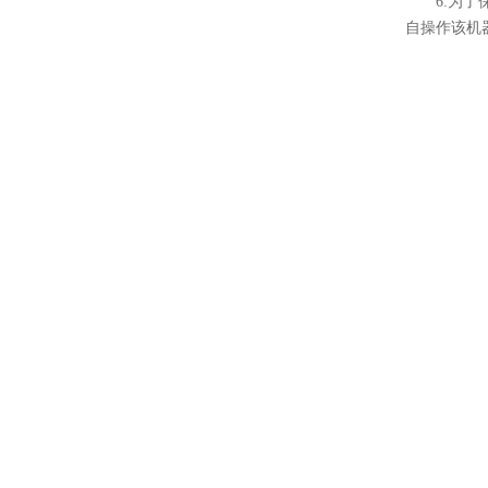
6.为了保
自操作该机