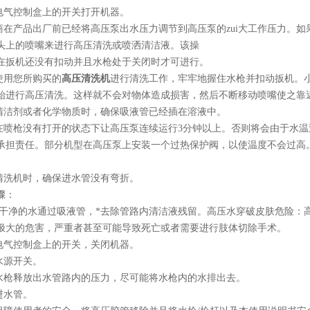
气控制盒上的开关打开机器。
在产品出厂前已经将高压泵出水压力调节到高压泵的zui大工作压力。如
头上的喷嘴来进行高压清洗或喷洒清洁液。该操
机还没有扣动并且水枪处于关闭时才可进行。
用您所购买的
高压清洗机
进行清洗工作，牢牢地握住水枪并扣动扳机。小
始进行高压清洗。这样就不会对物体造成损害，然后不断移动喷嘴使之靠
洁剂或者化学物质时，确保吸液管已经插在溶液中。
喷枪没有打开的状态下让高压泵连续运行3分钟以上。否则将会由于水温
承担责任。部分机型在高压泵上安装一个过热保护阀，以使温度不会过高
洗机时，确保进水管没有弯折。
骤：
干净的水通过吸液管，*去除管路内清洁液残留。高压水穿破皮肤危险：
极大的危害，严重者甚至可能导致死亡或者需要进行肢体切除手术。
气控制盒上的开关，关闭机器。
水源开关。
枪释放出水管路内的压力，尽可能将水枪内的水排出去。
进水管。