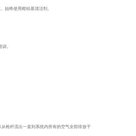
体。始终使用柑桔基清洁剂。
培训。
水从枪杆流出一直到系统内所有的空气全部排放干