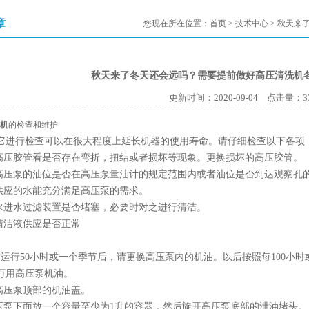
章
您现在所在位置：
首页
>
技术中心
> 秋天来
秋天来了冬天还会远吗？需要提前做好高压清洗机
更新时间：2020-09-04 点击量：
3
机
的检查和维护
行检查可以在很大程度上延长机器的使用寿命。请仔细检查以下各项
压胶管看是否存在弯折，扭结或者损坏等现象。更换损坏的高压胶管。
压泵的油位是否在高压泵量油计的规定范围内或者油位是否到达观察孔
应的水能充分满足高压泵的需求。
进水过滤装置是否堵塞，必要时对之进行清洁。
洁液供应是否正常
行50小时或一个季节后，请更换高压泵内的机油。以后按照每100小时
万用高压泵机油。
压泵顶部的机油盖。
泵下面放一个容量至少为1升的容器，然后旋开高压泵底部的泄油堵头。