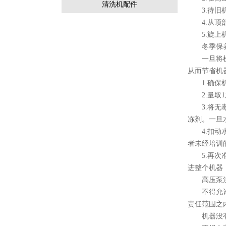
清洗机配件
3.待旧机
4.从顶部
5.旋上
冬季保
一旦将机器
从而节省机
1.确保机
2.量取1
3.将无毒
冻剂。一旦
4.扣动水
者未经培训
5.再次准
进整个机器
高压泵注
不得允许高
责任范围之
机器没有连