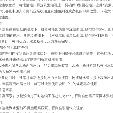
油放空后，将泄油堵头再旋到泄油孔上，要确保O型圈在堵头上并*旋紧
机油孔中加入万用高压泵机油直到油位到达观察孔的中央位置。（注意
机油盖。
养：
暴露在极低的温度下，机器可能因为部件冻结而出现严重的损坏。因此
器维修的费用。具体步骤如下：（对机器因温度低而出现的损坏制造商一
器处于关闭状态，水源断开，压力释放完毕。
加仑的无毒防冻剂
防冻剂连接到高压泵进水口处，按照下列操作步骤进行操作，首先启动
水枪枪杆末端出现了防冻剂就将机器关闭。
枪扳机释放水枪内的压力，然后将高压胶管、水枪、枪杆拆卸后连同本
的人员私自使用机器。
备使用时，只需将重新连接到压力水源接口，连接进水管，接上高压出
，当喷嘴流出清水时，就可以按照使用说明书中的规定再次使用。
意事项
压泵在水枪没有打开时连续工作超过3分钟，否则会使高压泵因水温过
内。
接到水源前不得启用高压泵，否则会引起气穴现象。