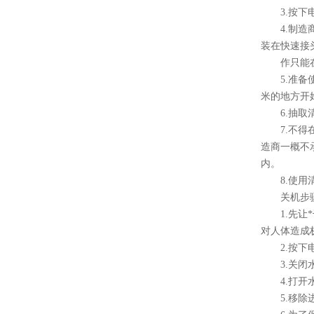
3.按下电
4.制造商
装在快速接
作只能在扳
5.准备使
米的地方开
6.抽取清
7.不得在
造商一概不
内。
8.使用清
关机步
1.先让*
对人体造成
2.按下电
3.关闭
4.打开水
5.移除