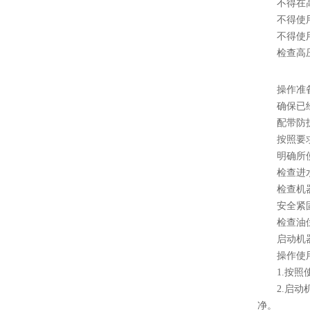
不得在高
不得使用与
不得使用温
检查高压泵
操作准
确保已经明
配带防护面
按照要求
明确所使用
检查进水管
检查机器
安全紧固
检查油位，
启动机器前
操作使用
1.按照使
2.启动机
净。