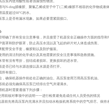
压泵内使用酸性或者强腐蚀性物质。
N-ding腈橡胶、聚氯乙烯或管子中丁(二烯)橡胶不相容的化学物或液
度超过60°C的水。
上是否有漏水现象。如果必要需紧固接口。
备
确了所有安全注意事项，并且接受了机器安全正确操作方面的指导和
罩和防护眼罩，防止高压水流以及飞起的碎片对人体造成伤害。
配带安全手套，橡胶鞋以及防护服装。
的清洁剂的化学成分及其他需要的安全注意事项和急救措施。
有没有弯折，扭结或者损坏。更换损坏的进水管。
是否已经与水源连接以及水源是否打开。
所有接口。
确保机器操作前处在正确的油位。高压泵使用万用高压泵机油。
必须先确保高压泵已经排出空气并灌满水。
机器时需要遵循下列步骤：
用前核对事项中的说明一一进行检查避免造成任何人员受伤的情况
器前先将高压泵内充满水并且扣动水枪扳机将系统中的空气排尽。保持