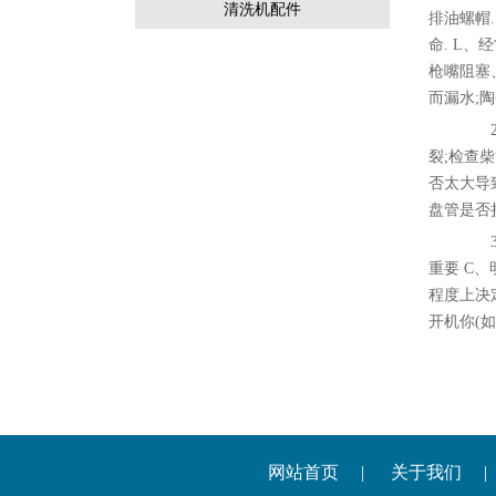
清洗机配件
排油螺帽.
命. L
枪嘴阻塞
而漏水;
2、
裂;检查
否太大导
盘管是否
3、
重要 C
程度上决
开机你(
网站首页
|
关于我们
|