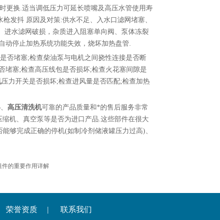
时更换.适当调低压力可延长喷嘴及高压水管使用寿
及水枪发抖 原因及对策:供水不足、入水口滤网堵塞、
、进水滤网破损，杂质进入阻塞单向阀、泵体冻裂
使自动停止加热系统功能失效，烧坏加热盘管.
是否堵塞;检查柴油泵与电机之间挠性连接是否断
否堵塞;检查高压线包是否损坏;检查火花塞间隙是
机
压力开关是否损坏;检查进风量是否匹配;检查加热
B、
高压清洗机
可靠的产品质量和*的售后服务非常
)压缩机、真空泵等是否为进口产品.这些部件在很大
否能够完成正确的停机(如制冷剂储液罐压力过高)、
组件的重要作用详解
荣誉资质
|
联系我们