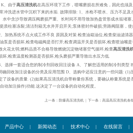
 K、由于
高压清洗机
在高压环境下工作，喷嘴磨损在所难免，因此也须及
、经常冲洗进水管中沉积下来的水垢. 故障排除: 1、水枪不喷水、压力不足
、水中含沙导致调压阀磨损严重、长时间不用导致加热盘管形成水垢堵塞
陶瓷质柱塞冻裂;清洁剂箱无水并开启开关;泵体密封件破损;旁路阀阻塞，
加热系统不点火或工作不良 原因及对策:检查油箱油位;检查柴油滤清器
柴油泵是否损坏;检查电磁阀是否打开;检查调温开关是否损坏;检查喷油嘴是
致火花太弱;燃料品质不合格导致燃烧沉淀物堵塞空气循环;检查
高压清洗
损坏;检查温度检测器是否损坏;枪头磨损严重导致出水压力低.
选择一套适合您的制冷剂回收回注设备 A、了解您适用的制冷剂类型 
、明确回收加注设备的分类及应用范围 D、选购中还应注意的一些问题: (1
定了设备的质量. (2)如果高压清洗机自带称量你系统，要确认称量系统是
如自动加注操作)功能.这决定了一台设备的自动化程度。
上一条：
防爆高压清洗机
| 下一条：
高温高压清洗机各
产品中心
|
新闻动态
|
技术中心
|
在线留言
|