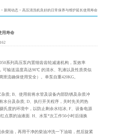
>
新闻动态
> 高压清洗机良好的日常保养与维护延长使用寿命
使用寿命
162
050系列高压泵内置细齿齿轮减速机构，泵效率
可输送温度高达90℃ 的清水、乳液以及性质类似
调泄流确保使用安全）。单泵自重420KG。
质; B、使用前将水管及设备内部防锈及杂质冲
禁有水分及杂质; D、执行开关程序，关时先关闭热
摄氏度的环境中，以防止剩余水结冰; F、设备电源
心红点票的油液面. H、水泵*次工作50小时后须换
剩余柴油，再用干净的柴油冲洗一下油箱，然后旋紧