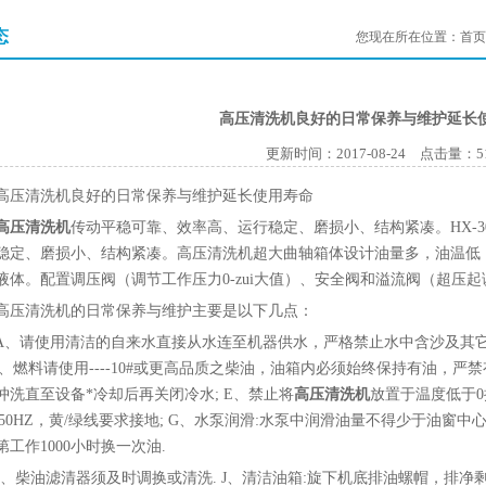
态
您现在所在位置：
首页
高压清洗机良好的日常保养与维护延长
更新时间：2017-08-24 点击量：
5
清洗机良好的日常保养与维护延长使用寿命
高压清洗机
传动平稳可靠、效率高、运行稳定、磨损小、结构紧凑。HX-3
稳定、磨损小、结构紧凑。高压清洗机超大曲轴箱体设计油量多，油温低，
液体。配置调压阀（调节工作压力0-zui大值）、安全阀和溢流阀（超压起
清洗机的日常保养与维护主要是以下几点：
请使用清洁的自来水直接从水连至机器供水，严格禁止水中含沙及其它杂
 C、燃料请使用----10#或更高品质之柴油，油箱内必须始终保持有油，严
冲洗直至设备*冷却后再关闭冷水; E、禁止将
高压清洗机
放置于温度低于0
，50HZ，黄/绿线要求接地; G、水泵润滑:水泵中润滑油量不得少于油窗中
工作1000小时换一次油.
柴油滤清器须及时调换或清洗. J、清洁油箱:旋下机底排油螺帽，排净